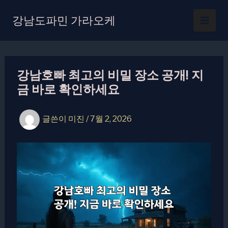
콘
텐
강남도파민 가라오케
츠
로
건
너
강남호빠 최고의 비밀 장소 공개! 지
뛰
금 바로 확인하세요
기
글쓴이
미진
/
7월 2, 2026