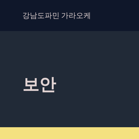
콘
텐
강남도파민 가라오케
츠
로
건
너
뛰
기
보안