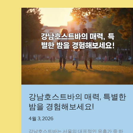
강
남
호
스
트
바
의
매
력,
특
별
한
강남호스트바의 매력, 특별한
밤
밤을 경험해보세요!
을
경
4월 3, 2026
험
해
강남호스트바는 서울의 대표적인 유흥가 중 하