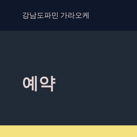
콘
텐
강남도파민 가라오케
츠
로
건
너
뛰
기
예약