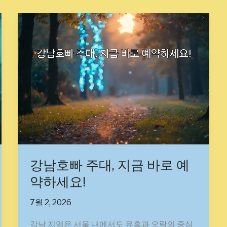
강
남
호
빠
주
대,
지
금
바
로
예
약
강남호빠 주대, 지금 바로 예
하
약하세요!
세
요!
7월 2, 2026
강남 지역은 서울 내에서도 유흥과 오락의 중심