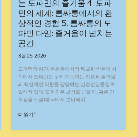
는 도파민의 즐거움 4. 도파
2.
민의 세계: 룸싸롱에서의 환
도
파
상적인 경험 5. 룸싸롱의 도
민
파민 타임: 즐거움이 넘치는
파
공간
라
다
3월 25, 2026
이
스:
도파민의 향연: 룸싸롱에서의 특별한 밤현대 사
룸
회에서 도파민은 우리가 느끼는 기쁨과 즐거움
싸
의 핵심적인 역할을 담당하는 신경전달물질로
롱
알려져 있다. 도파민은 보상을 받을 때, 혹은 만
의
족감을 느낄 때 뇌에서 분비되며,
매
력
더 읽기"
을
느
껴