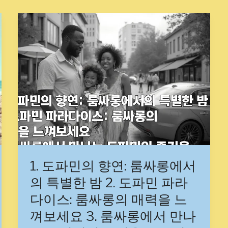
1.
도
파
민
의
향
연:
룸
싸
롱
에
서
1. 도파민의 향연: 룸싸롱에서
의
의 특별한 밤 2. 도파민 파라
특
다이스: 룸싸롱의 매력을 느
별
한
껴보세요 3. 룸싸롱에서 만나
밤