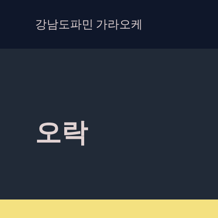
콘
텐
강남도파민 가라오케
츠
로
건
너
뛰
기
오락