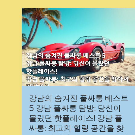
강
남
의
숨
겨
진
풀
싸
롱
베
스
트
강남의 숨겨진 풀싸롱 베스트
5
5 강남 풀싸롱 탐방: 당신이
강
몰랐던 핫플레이스! 강남 풀
남
풀
싸롱: 최고의 힐링 공간을 찾
싸