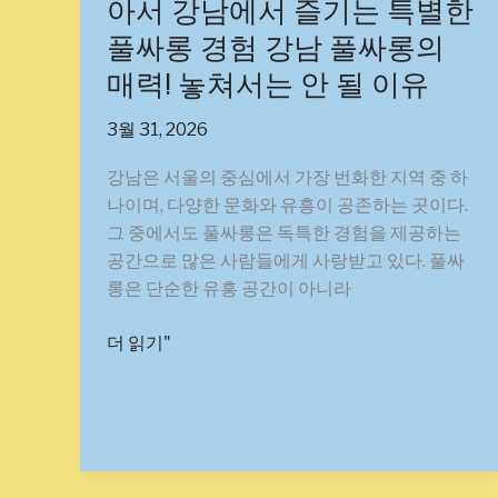
아서 강남에서 즐기는 특별한
롱
풀싸롱 경험 강남 풀싸롱의
탐
방:
매력! 놓쳐서는 안 될 이유
당
신
3월 31, 2026
이
강남은 서울의 중심에서 가장 번화한 지역 중 하
몰
나이며, 다양한 문화와 유흥이 공존하는 곳이다.
랐
그 중에서도 풀싸롱은 독특한 경험을 제공하는
던
공간으로 많은 사람들에게 사랑받고 있다. 풀싸
핫
롱은 단순한 유흥 공간이 아니라
플
레
더 읽기"
이
스!
강
남
풀
싸