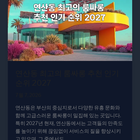
최
고
의
룸
싸
롱
추
천
인
연산동 최고의 룸싸롱 추천 인기
기
순
순위 2027
위
7월 7, 2026
2027
연산동은 부산의 중심지로서 다양한 유흥 문화와
함께 고급스러운 룸싸롱이 밀집해 있는 곳입니다.
특히 2027년 현재, 연산동에서는 고객들의 만족도
를 높이기 위해 끊임없이 서비스의 질을 향상시키
고 있으며, 그 중에서도