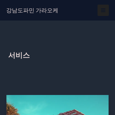
콘
텐
강남도파민 가라오케
츠
로
건
너
뛰
기
서비스
연
산
동