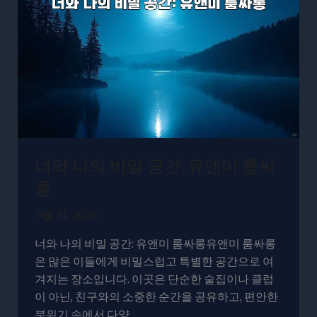
의
비
밀
공
간:
유
앤
미
룸
너와 나의 비밀 공간: 유앤미 룸싸
싸
롱
롱
3월 31, 2026
너와 나의 비밀 공간: 유앤미 룸싸롱유앤미 룸싸롱
은 많은 이들에게 비밀스럽고 특별한 공간으로 여
겨지는 장소입니다. 이곳은 단순한 술집이나 클럽
이 아닌, 친구와의 소중한 순간을 공유하고, 편안한
분위기 속에서 다양