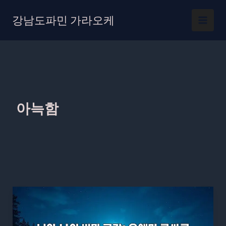
콘
텐
강남도파민 가라오케
츠
로
건
너
뛰
기
아늑함
너
와
나