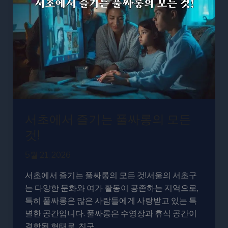
서
즐
기
는
풀
싸
롱
의
모
서초에서 즐기는 풀싸롱의 모든
든
것!
것!
5월 21, 2026
서초에서 즐기는 풀싸롱의 모든 것!서울의 서초구
는 다양한 문화와 여가 활동이 공존하는 지역으로,
특히 풀싸롱은 많은 사람들에게 사랑받고 있는 특
별한 공간입니다. 풀싸롱은 수영장과 휴식 공간이
결합된 형태로, 친구