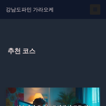
콘
텐
강남도파민 가라오케
츠
로
건
너
뛰
기
추천 코스
서
초
에