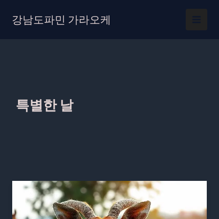
콘
텐
강남도파민 가라오케
츠
로
건
너
뛰
기
특별한 날
압
구
정