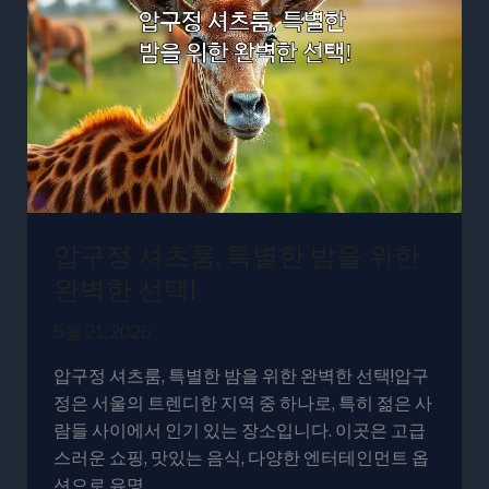
셔
츠
룸,
특
별
한
밤
을
위
압구정 셔츠룸, 특별한 밤을 위한
한
완
완벽한 선택!
벽
5월 21, 2026
한
선
압구정 셔츠룸, 특별한 밤을 위한 완벽한 선택!압구
택!
정은 서울의 트렌디한 지역 중 하나로, 특히 젊은 사
람들 사이에서 인기 있는 장소입니다. 이곳은 고급
스러운 쇼핑, 맛있는 음식, 다양한 엔터테인먼트 옵
션으로 유명