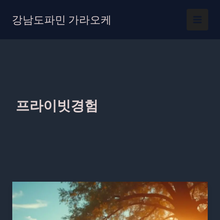
콘
텐
강남도파민 가라오케
츠
로
건
너
뛰
기
프라이빗경험
부
산
풀