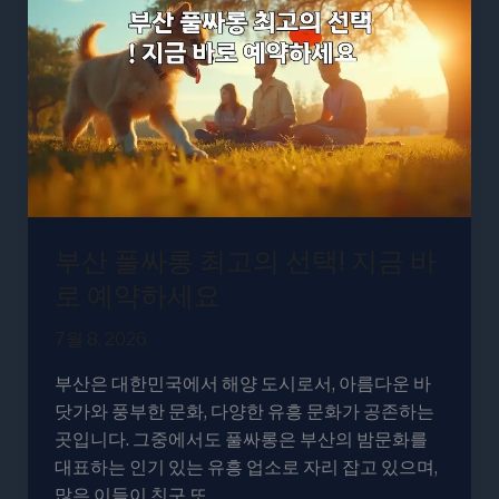
싸
롱
최
고
의
선
택!
지
금
부산 풀싸롱 최고의 선택! 지금 바
바
로
로 예약하세요
예
7월 8, 2026
약
하
부산은 대한민국에서 해양 도시로서, 아름다운 바
세
닷가와 풍부한 문화, 다양한 유흥 문화가 공존하는
요
곳입니다. 그중에서도 풀싸롱은 부산의 밤문화를
대표하는 인기 있는 유흥 업소로 자리 잡고 있으며,
많은 이들이 친구 또