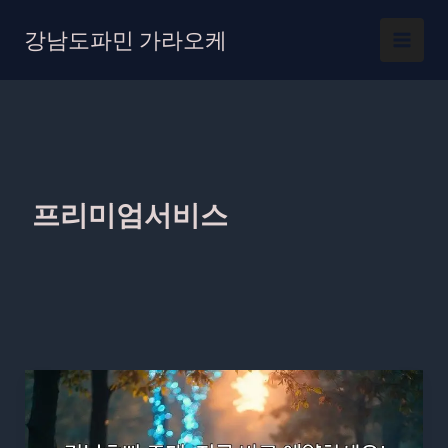
콘
텐
강남도파민 가라오케
츠
로
건
너
뛰
기
프리미엄서비스
강
남
호