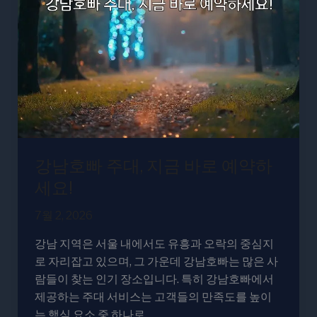
빠
주
대,
지
금
바
로
예
약
강남호빠 주대, 지금 바로 예약하
하
세
세요!
요!
7월 2, 2026
강남 지역은 서울 내에서도 유흥과 오락의 중심지
로 자리잡고 있으며, 그 가운데 강남호빠는 많은 사
람들이 찾는 인기 장소입니다. 특히 강남호빠에서
제공하는 주대 서비스는 고객들의 만족도를 높이
는 핵심 요소 중 하나로