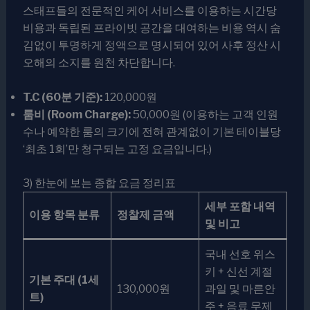
스태프들의 전문적인 케어 서비스를 이용하는 시간당
비용과 독립된 프라이빗 공간을 대여하는 비용 역시 숨
김없이 투명하게 정액으로 명시되어 있어 사후 정산 시
오해의 소지를 원천 차단합니다.
T.C (60분 기준):
120,000원
룸비 (Room Charge):
50,000원 (이용하는 고객 인원
수나 예약한 룸의 크기에 전혀 관계없이 기본 테이블당
‘최초 1회’만 청구되는 고정 요금입니다.)
3) 한눈에 보는 종합 요금 정리표
세부 포함 내역
이용 항목 분류
정찰제 금액
및 비고
국내 선호 위스
키 + 신선 계절
기본 주대 (1세
130,000원
과일 및 마른안
트)
주 + 음료 무제