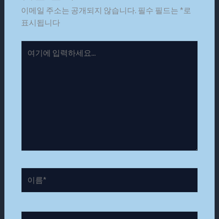
이메일 주소는 공개되지 않습니다.
필수 필드는
*
로
표시됩니다
여
기
에
입
력
하
세
요...
이
름
*
이