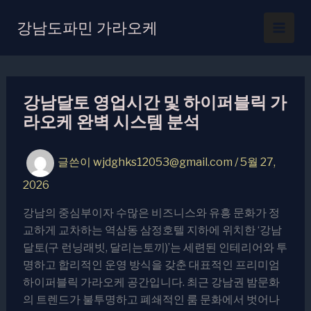
콘
텐
강남도파민 가라오케
츠
로
건
너
강남달토 영업시간 및 하이퍼블릭 가
뛰
라오케 완벽 시스템 분석
기
글쓴이
wjdghks12053@gmail.com
/
5월 27,
2026
강남의 중심부이자 수많은 비즈니스와 유흥 문화가 정
교하게 교차하는 역삼동 삼정호텔 지하에 위치한 ‘강남
달토(구 런닝래빗, 달리는토끼)’는 세련된 인테리어와 투
명하고 합리적인 운영 방식을 갖춘 대표적인 프리미엄
하이퍼블릭 가라오케 공간입니다. 최근 강남권 밤문화
의 트렌드가 불투명하고 폐쇄적인 룸 문화에서 벗어나