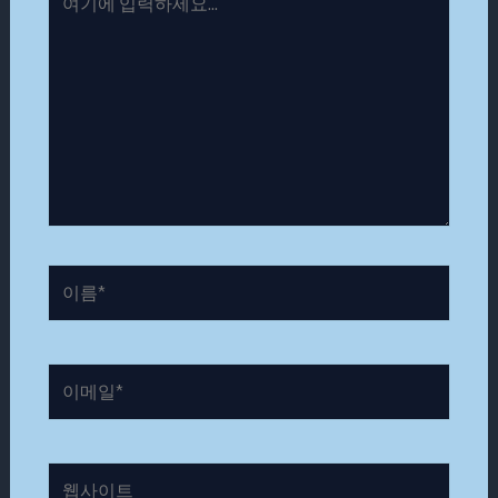
기
에
입
력
하
세
요...
이
름
*
이
메
일
*
웹