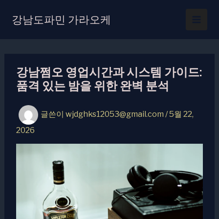
콘
텐
강남도파민 가라오케
츠
로
건
너
강남쩜오 영업시간과 시스템 가이드:
뛰
품격 있는 밤을 위한 완벽 분석
기
글쓴이
wjdghks12053@gmail.com
/
5월 22,
2026